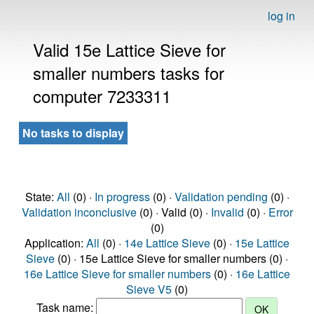
log in
Valid 15e Lattice Sieve for
smaller numbers tasks for
computer 7233311
No tasks to display
State:
All
(0) ·
In progress
(0) ·
Validation pending
(0) ·
Validation inconclusive
(0) · Valid (0) ·
Invalid
(0) ·
Error
(0)
Application:
All
(0) ·
14e Lattice Sieve
(0) ·
15e Lattice
Sieve
(0) · 15e Lattice Sieve for smaller numbers (0) ·
16e Lattice Sieve for smaller numbers
(0) ·
16e Lattice
Sieve V5
(0)
Task name: