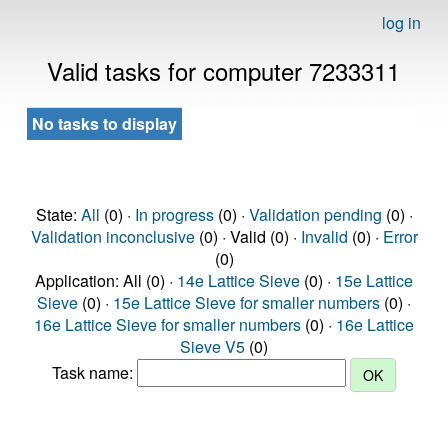
log in
Valid tasks for computer 7233311
No tasks to display
State:
All
(0) ·
In progress
(0) ·
Validation pending
(0) ·
Validation inconclusive
(0) · Valid (0) ·
Invalid
(0) ·
Error
(0)
Application: All (0) ·
14e Lattice Sieve
(0) ·
15e Lattice
Sieve
(0) ·
15e Lattice Sieve for smaller numbers
(0) ·
16e Lattice Sieve for smaller numbers
(0) ·
16e Lattice
Sieve V5
(0)
Task name: