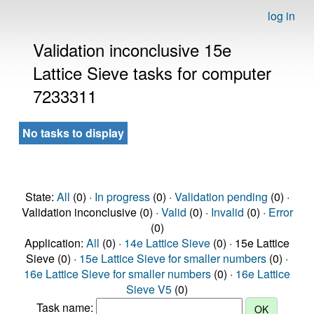
log in
Validation inconclusive 15e
Lattice Sieve tasks for computer
7233311
No tasks to display
State:
All
(0) ·
In progress
(0) ·
Validation pending
(0) ·
Validation inconclusive (0) ·
Valid
(0) ·
Invalid
(0) ·
Error
(0)
Application:
All
(0) ·
14e Lattice Sieve
(0) · 15e Lattice
Sieve (0) ·
15e Lattice Sieve for smaller numbers
(0) ·
16e Lattice Sieve for smaller numbers
(0) ·
16e Lattice
Sieve V5
(0)
Task name: