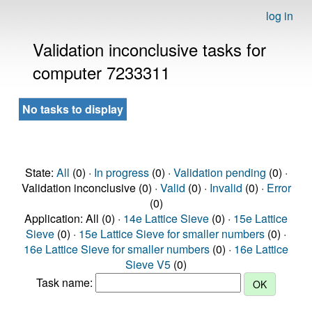
log in
Validation inconclusive tasks for
computer 7233311
No tasks to display
State:
All
(0) ·
In progress
(0) ·
Validation pending
(0) ·
Validation inconclusive (0) ·
Valid
(0) ·
Invalid
(0) ·
Error
(0)
Application: All (0) ·
14e Lattice Sieve
(0) ·
15e Lattice
Sieve
(0) ·
15e Lattice Sieve for smaller numbers
(0) ·
16e Lattice Sieve for smaller numbers
(0) ·
16e Lattice
Sieve V5
(0)
Task name: