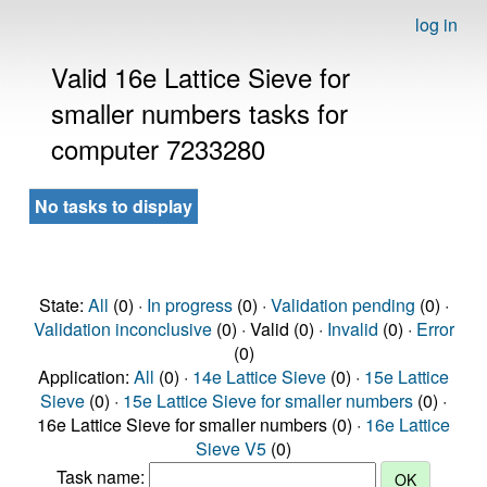
log in
Valid 16e Lattice Sieve for
smaller numbers tasks for
computer 7233280
No tasks to display
State:
All
(0) ·
In progress
(0) ·
Validation pending
(0) ·
Validation inconclusive
(0) · Valid (0) ·
Invalid
(0) ·
Error
(0)
Application:
All
(0) ·
14e Lattice Sieve
(0) ·
15e Lattice
Sieve
(0) ·
15e Lattice Sieve for smaller numbers
(0) ·
16e Lattice Sieve for smaller numbers (0) ·
16e Lattice
Sieve V5
(0)
Task name: