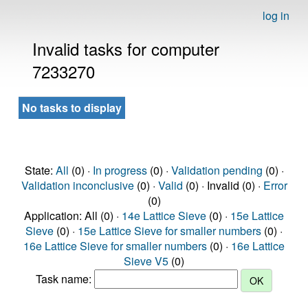
log in
Invalid tasks for computer
7233270
No tasks to display
State:
All
(0) ·
In progress
(0) ·
Validation pending
(0) ·
Validation inconclusive
(0) ·
Valid
(0) · Invalid (0) ·
Error
(0)
Application: All (0) ·
14e Lattice Sieve
(0) ·
15e Lattice
Sieve
(0) ·
15e Lattice Sieve for smaller numbers
(0) ·
16e Lattice Sieve for smaller numbers
(0) ·
16e Lattice
Sieve V5
(0)
Task name: