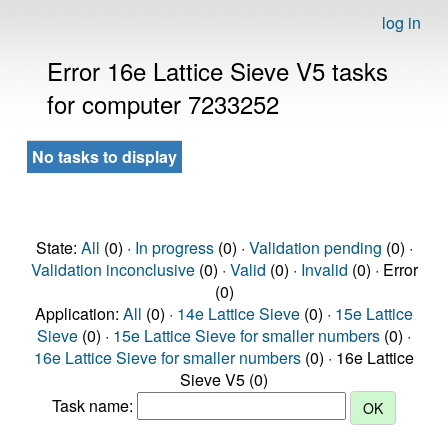
log in
Error 16e Lattice Sieve V5 tasks
for computer 7233252
No tasks to display
State:
All
(0) ·
In progress
(0) ·
Validation pending
(0) ·
Validation inconclusive
(0) ·
Valid
(0) ·
Invalid
(0) · Error
(0)
Application:
All
(0) ·
14e Lattice Sieve
(0) ·
15e Lattice
Sieve
(0) ·
15e Lattice Sieve for smaller numbers
(0) ·
16e Lattice Sieve for smaller numbers
(0) · 16e Lattice
Sieve V5 (0)
Task name: