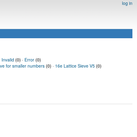
log in
·
Invalid
(0) ·
Error
(0)
eve for smaller numbers
(0) ·
16e Lattice Sieve V5
(0)