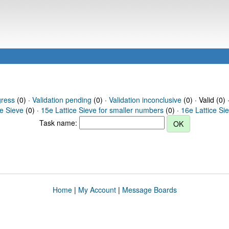
gress
(0) ·
Validation pending
(0) ·
Validation inconclusive
(0) · Valid (0) 
ce Sieve
(0) ·
15e Lattice Sieve for smaller numbers
(0) ·
16e Lattice Si
Task name:
Home
|
My Account
|
Message Boards