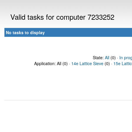
Valid tasks for computer 7233252
No tasks to display
State:
All
(0) ·
In pro
Application: All (0) ·
14e Lattice Sieve
(0) ·
15e Latti