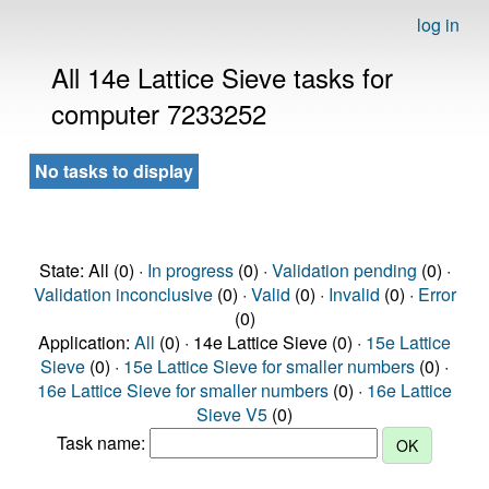
log in
All 14e Lattice Sieve tasks for
computer 7233252
No tasks to display
State: All (0) ·
In progress
(0) ·
Validation pending
(0) ·
Validation inconclusive
(0) ·
Valid
(0) ·
Invalid
(0) ·
Error
(0)
Application:
All
(0) · 14e Lattice Sieve (0) ·
15e Lattice
Sieve
(0) ·
15e Lattice Sieve for smaller numbers
(0) ·
16e Lattice Sieve for smaller numbers
(0) ·
16e Lattice
Sieve V5
(0)
Task name: