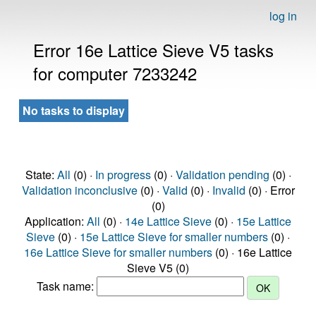
log in
Error 16e Lattice Sieve V5 tasks
for computer 7233242
No tasks to display
State:
All
(0) ·
In progress
(0) ·
Validation pending
(0) ·
Validation inconclusive
(0) ·
Valid
(0) ·
Invalid
(0) · Error
(0)
Application:
All
(0) ·
14e Lattice Sieve
(0) ·
15e Lattice
Sieve
(0) ·
15e Lattice Sieve for smaller numbers
(0) ·
16e Lattice Sieve for smaller numbers
(0) · 16e Lattice
Sieve V5 (0)
Task name: