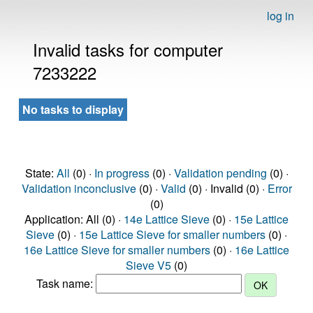
log in
Invalid tasks for computer
7233222
No tasks to display
State:
All
(0) ·
In progress
(0) ·
Validation pending
(0) ·
Validation inconclusive
(0) ·
Valid
(0) · Invalid (0) ·
Error
(0)
Application: All (0) ·
14e Lattice Sieve
(0) ·
15e Lattice
Sieve
(0) ·
15e Lattice Sieve for smaller numbers
(0) ·
16e Lattice Sieve for smaller numbers
(0) ·
16e Lattice
Sieve V5
(0)
Task name: