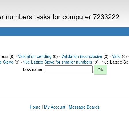
ller numbers tasks for computer 7233222
gress (0) ·
Validation pending
(0) ·
Validation inconclusive
(0) ·
Valid
(0) 
ce Sieve
(0) ·
15e Lattice Sieve for smaller numbers
(0) · 16e Lattice Si
Task name:
Home
|
My Account
|
Message Boards