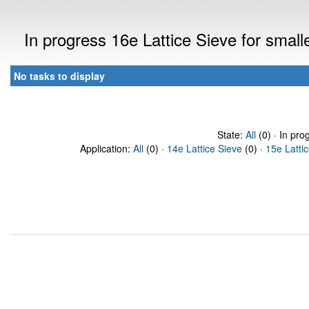
In progress 16e Lattice Sieve for sma
No tasks to display
State:
All
(0) · In pro
Application:
All
(0) ·
14e Lattice Sieve
(0) ·
15e Latti