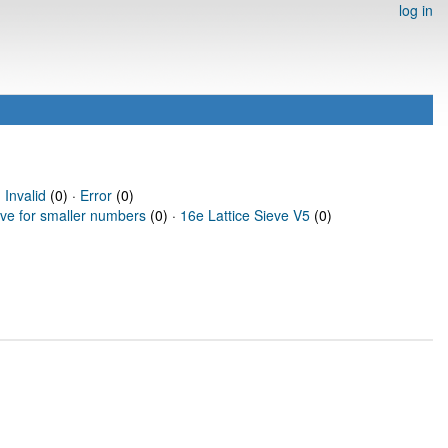
log in
·
Invalid
(0) ·
Error
(0)
eve for smaller numbers
(0) ·
16e Lattice Sieve V5
(0)