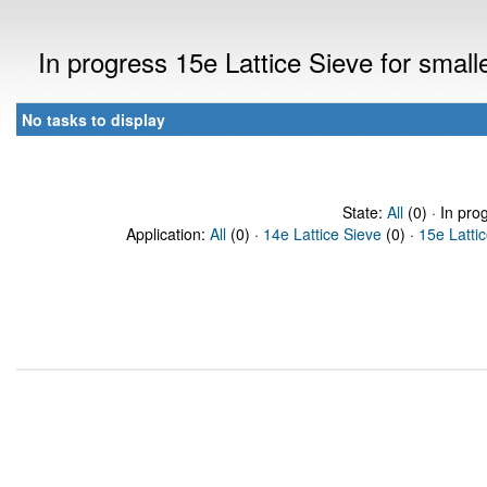
In progress 15e Lattice Sieve for sma
No tasks to display
State:
All
(0) · In pro
Application:
All
(0) ·
14e Lattice Sieve
(0) ·
15e Latti