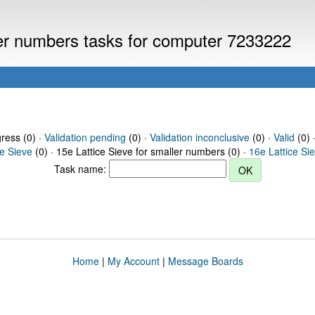
ller numbers tasks for computer 7233222
gress (0) ·
Validation pending
(0) ·
Validation inconclusive
(0) ·
Valid
(0) 
ce Sieve
(0) · 15e Lattice Sieve for smaller numbers (0) ·
16e Lattice Si
Task name:
Home
|
My Account
|
Message Boards