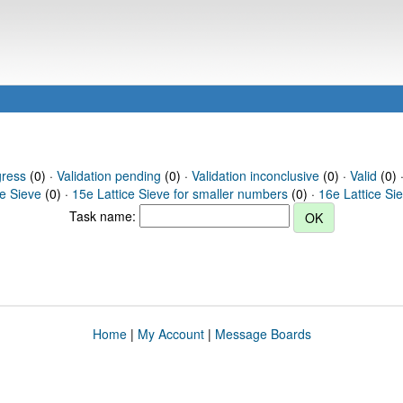
gress
(0) ·
Validation pending
(0) ·
Validation inconclusive
(0) ·
Valid
(0) 
ce Sieve
(0) ·
15e Lattice Sieve for smaller numbers
(0) ·
16e Lattice Si
Task name:
Home
|
My Account
|
Message Boards