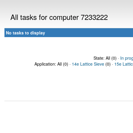
All tasks for computer 7233222
No tasks to display
State: All (0) ·
In pro
Application: All (0) ·
14e Lattice Sieve
(0) ·
15e Latti