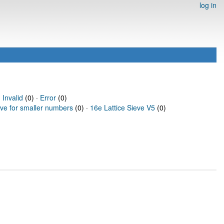
log in
·
Invalid
(0) ·
Error
(0)
eve for smaller numbers
(0) ·
16e Lattice Sieve V5
(0)