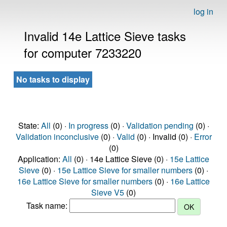
log in
Invalid 14e Lattice Sieve tasks
for computer 7233220
No tasks to display
State:
All
(0) ·
In progress
(0) ·
Validation pending
(0) ·
Validation inconclusive
(0) ·
Valid
(0) · Invalid (0) ·
Error
(0)
Application:
All
(0) · 14e Lattice Sieve (0) ·
15e Lattice
Sieve
(0) ·
15e Lattice Sieve for smaller numbers
(0) ·
16e Lattice Sieve for smaller numbers
(0) ·
16e Lattice
Sieve V5
(0)
Task name: