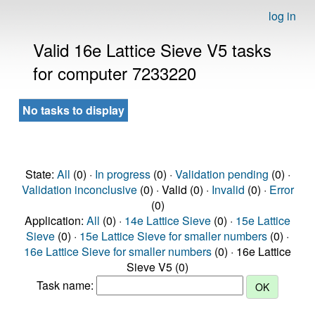
log in
Valid 16e Lattice Sieve V5 tasks
for computer 7233220
No tasks to display
State:
All
(0) ·
In progress
(0) ·
Validation pending
(0) ·
Validation inconclusive
(0) · Valid (0) ·
Invalid
(0) ·
Error
(0)
Application:
All
(0) ·
14e Lattice Sieve
(0) ·
15e Lattice
Sieve
(0) ·
15e Lattice Sieve for smaller numbers
(0) ·
16e Lattice Sieve for smaller numbers
(0) · 16e Lattice
Sieve V5 (0)
Task name: