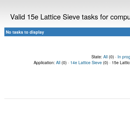
Valid 15e Lattice Sieve tasks for comp
No tasks to display
State:
All
(0) ·
In pro
Application:
All
(0) ·
14e Lattice Sieve
(0) · 15e Latti