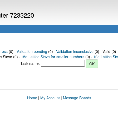
uter 7233220
gress
(0) ·
Validation pending
(0) ·
Validation inconclusive
(0) · Valid (0) 
ce Sieve (0) ·
15e Lattice Sieve for smaller numbers
(0) ·
16e Lattice Si
Task name:
Home
|
My Account
|
Message Boards