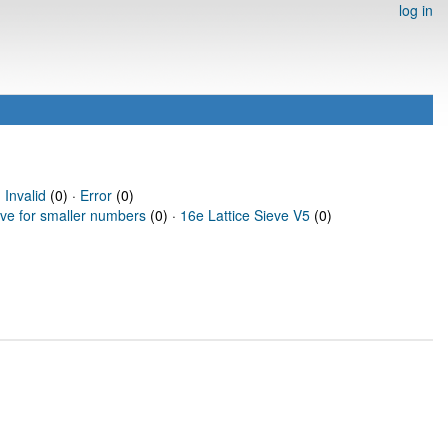
log in
·
Invalid
(0) ·
Error
(0)
eve for smaller numbers
(0) ·
16e Lattice Sieve V5
(0)