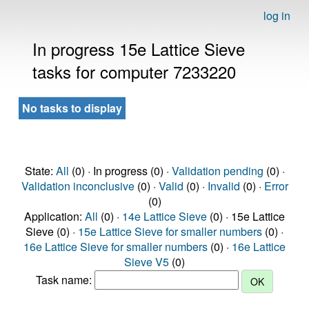
log in
In progress 15e Lattice Sieve
tasks for computer 7233220
No tasks to display
State:
All
(0) · In progress (0) ·
Validation pending
(0) ·
Validation inconclusive
(0) ·
Valid
(0) ·
Invalid
(0) ·
Error
(0)
Application:
All
(0) ·
14e Lattice Sieve
(0) · 15e Lattice
Sieve (0) ·
15e Lattice Sieve for smaller numbers
(0) ·
16e Lattice Sieve for smaller numbers
(0) ·
16e Lattice
Sieve V5
(0)
Task name: