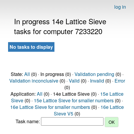
log in
In progress 14e Lattice Sieve
tasks for computer 7233220
No tasks to display
State:
All
(0) · In progress (0) ·
Validation pending
(0) ·
Validation inconclusive
(0) ·
Valid
(0) ·
Invalid
(0) ·
Error
(0)
Application:
All
(0) · 14e Lattice Sieve (0) ·
15e Lattice
Sieve
(0) ·
15e Lattice Sieve for smaller numbers
(0) ·
16e Lattice Sieve for smaller numbers
(0) ·
16e Lattice
Sieve V5
(0)
Task name: