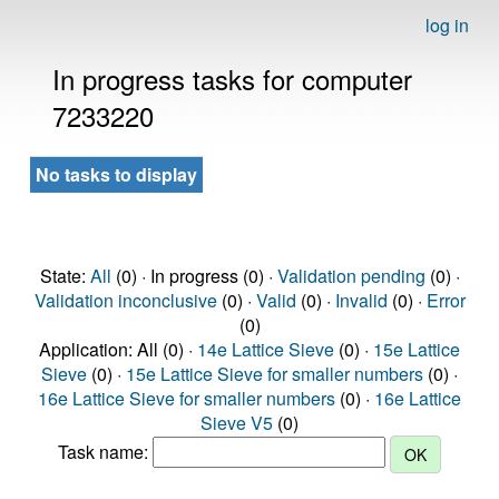
log in
In progress tasks for computer
7233220
No tasks to display
State:
All
(0) · In progress (0) ·
Validation pending
(0) ·
Validation inconclusive
(0) ·
Valid
(0) ·
Invalid
(0) ·
Error
(0)
Application: All (0) ·
14e Lattice Sieve
(0) ·
15e Lattice
Sieve
(0) ·
15e Lattice Sieve for smaller numbers
(0) ·
16e Lattice Sieve for smaller numbers
(0) ·
16e Lattice
Sieve V5
(0)
Task name: