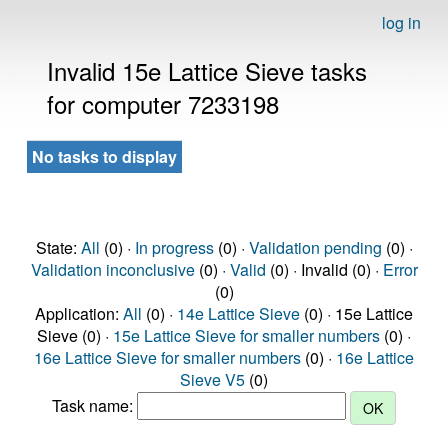
log in
Invalid 15e Lattice Sieve tasks
for computer 7233198
No tasks to display
State:
All
(0) ·
In progress
(0) ·
Validation pending
(0) ·
Validation inconclusive
(0) ·
Valid
(0) · Invalid (0) ·
Error
(0)
Application:
All
(0) ·
14e Lattice Sieve
(0) · 15e Lattice
Sieve (0) ·
15e Lattice Sieve for smaller numbers
(0) ·
16e Lattice Sieve for smaller numbers
(0) ·
16e Lattice
Sieve V5
(0)
Task name: