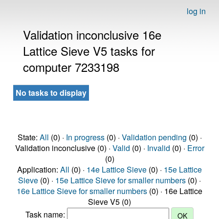
log in
Validation inconclusive 16e
Lattice Sieve V5 tasks for
computer 7233198
No tasks to display
State:
All
(0) ·
In progress
(0) ·
Validation pending
(0) ·
Validation inconclusive (0) ·
Valid
(0) ·
Invalid
(0) ·
Error
(0)
Application:
All
(0) ·
14e Lattice Sieve
(0) ·
15e Lattice
Sieve
(0) ·
15e Lattice Sieve for smaller numbers
(0) ·
16e Lattice Sieve for smaller numbers
(0) · 16e Lattice
Sieve V5 (0)
Task name: