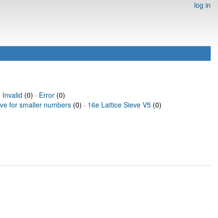
log in
·
Invalid
(0) ·
Error
(0)
eve for smaller numbers
(0) ·
16e Lattice Sieve V5
(0)