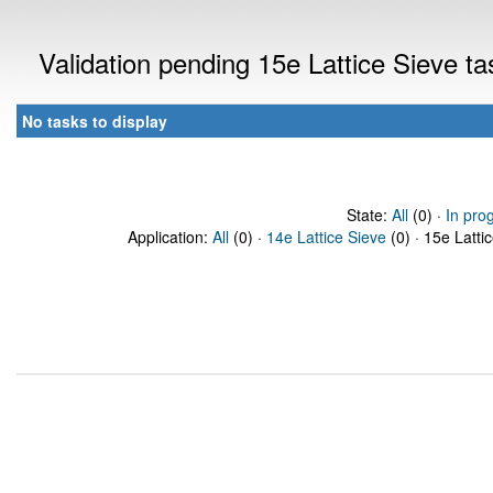
Validation pending 15e Lattice Sieve t
No tasks to display
State:
All
(0) ·
In pro
Application:
All
(0) ·
14e Lattice Sieve
(0) · 15e Latti