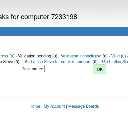
asks for computer 7233198
gress
(0) · Validation pending (0) ·
Validation inconclusive
(0) ·
Valid
(0) 
ce Sieve (0) ·
15e Lattice Sieve for smaller numbers
(0) ·
16e Lattice Si
Task name:
Home
|
My Account
|
Message Boards