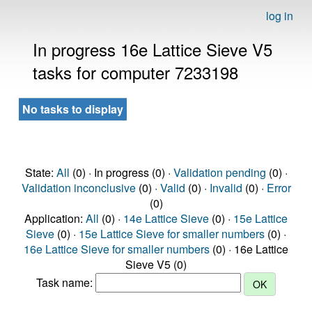
log in
In progress 16e Lattice Sieve V5
tasks for computer 7233198
No tasks to display
State:
All
(0) · In progress (0) ·
Validation pending
(0) ·
Validation inconclusive
(0) ·
Valid
(0) ·
Invalid
(0) ·
Error
(0)
Application:
All
(0) ·
14e Lattice Sieve
(0) ·
15e Lattice
Sieve
(0) ·
15e Lattice Sieve for smaller numbers
(0) ·
16e Lattice Sieve for smaller numbers
(0) · 16e Lattice
Sieve V5 (0)
Task name: