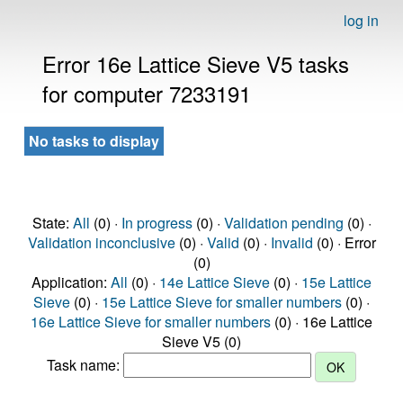
log in
Error 16e Lattice Sieve V5 tasks
for computer 7233191
No tasks to display
State:
All
(0) ·
In progress
(0) ·
Validation pending
(0) ·
Validation inconclusive
(0) ·
Valid
(0) ·
Invalid
(0) · Error
(0)
Application:
All
(0) ·
14e Lattice Sieve
(0) ·
15e Lattice
Sieve
(0) ·
15e Lattice Sieve for smaller numbers
(0) ·
16e Lattice Sieve for smaller numbers
(0) · 16e Lattice
Sieve V5 (0)
Task name: