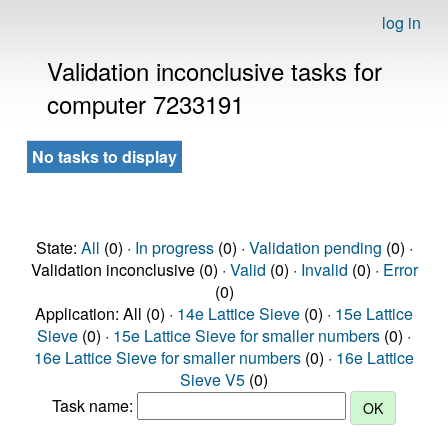
log in
Validation inconclusive tasks for
computer 7233191
No tasks to display
State:
All
(0) ·
In progress
(0) ·
Validation pending
(0) ·
Validation inconclusive (0) ·
Valid
(0) ·
Invalid
(0) ·
Error
(0)
Application: All (0) ·
14e Lattice Sieve
(0) ·
15e Lattice
Sieve
(0) ·
15e Lattice Sieve for smaller numbers
(0) ·
16e Lattice Sieve for smaller numbers
(0) ·
16e Lattice
Sieve V5
(0)
Task name: