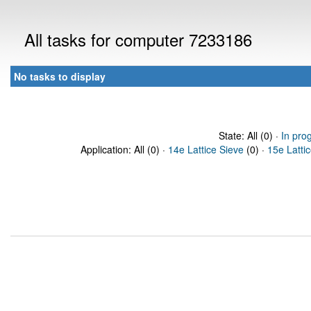
All tasks for computer 7233186
No tasks to display
State: All (0) ·
In pro
Application: All (0) ·
14e Lattice Sieve
(0) ·
15e Latti