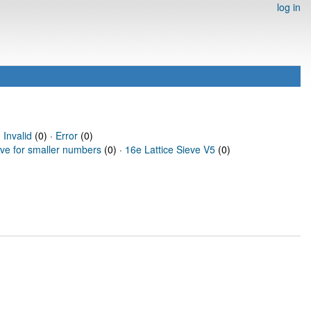
log in
·
Invalid
(0) ·
Error
(0)
eve for smaller numbers
(0) ·
16e Lattice Sieve V5
(0)