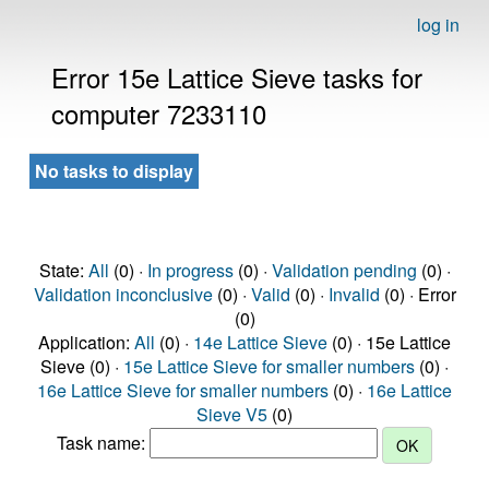
log in
Error 15e Lattice Sieve tasks for
computer 7233110
No tasks to display
State:
All
(0) ·
In progress
(0) ·
Validation pending
(0) ·
Validation inconclusive
(0) ·
Valid
(0) ·
Invalid
(0) · Error
(0)
Application:
All
(0) ·
14e Lattice Sieve
(0) · 15e Lattice
Sieve (0) ·
15e Lattice Sieve for smaller numbers
(0) ·
16e Lattice Sieve for smaller numbers
(0) ·
16e Lattice
Sieve V5
(0)
Task name: