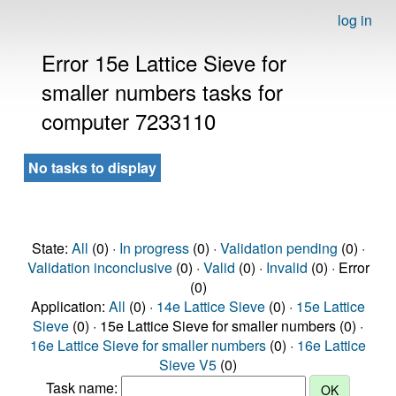
log in
Error 15e Lattice Sieve for
smaller numbers tasks for
computer 7233110
No tasks to display
State:
All
(0) ·
In progress
(0) ·
Validation pending
(0) ·
Validation inconclusive
(0) ·
Valid
(0) ·
Invalid
(0) · Error
(0)
Application:
All
(0) ·
14e Lattice Sieve
(0) ·
15e Lattice
Sieve
(0) · 15e Lattice Sieve for smaller numbers (0) ·
16e Lattice Sieve for smaller numbers
(0) ·
16e Lattice
Sieve V5
(0)
Task name: