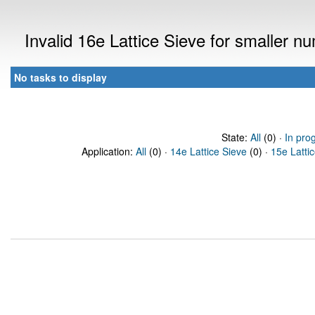
Invalid 16e Lattice Sieve for smaller 
No tasks to display
State:
All
(0) ·
In pro
Application:
All
(0) ·
14e Lattice Sieve
(0) ·
15e Latti