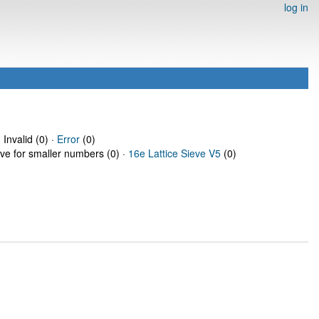
log in
 Invalid (0) ·
Error
(0)
eve for smaller numbers (0) ·
16e Lattice Sieve V5
(0)