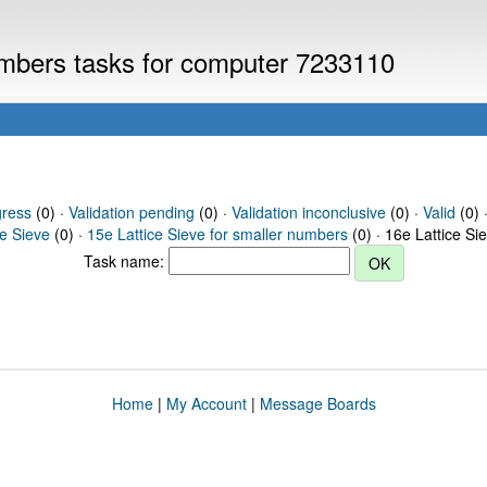
numbers tasks for computer 7233110
gress
(0) ·
Validation pending
(0) ·
Validation inconclusive
(0) ·
Valid
(0) ·
ce Sieve
(0) ·
15e Lattice Sieve for smaller numbers
(0) · 16e Lattice Si
Task name:
Home
|
My Account
|
Message Boards