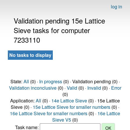
log in
Validation pending 15e Lattice
Sieve tasks for computer
7233110
No tasks to display
State:
All
(0) ·
In progress
(0) · Validation pending (0) ·
Validation inconclusive
(0) ·
Valid
(0) ·
Invalid
(0) ·
Error
(0)
Application:
All
(0) ·
14e Lattice Sieve
(0) · 15e Lattice
Sieve (0) ·
15e Lattice Sieve for smaller numbers
(0) ·
16e Lattice Sieve for smaller numbers
(0) ·
16e Lattice
Sieve V5
(0)
Task name: