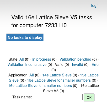
log in
Valid 16e Lattice Sieve V5 tasks
for computer 7233110
No tasks to display
State:
All
(0) ·
In progress
(0) ·
Validation pending
(0) ·
Validation inconclusive
(0) · Valid (0) ·
Invalid
(0) ·
Error
(0)
Application:
All
(0) ·
14e Lattice Sieve
(0) ·
15e Lattice
Sieve
(0) ·
15e Lattice Sieve for smaller numbers
(0) ·
16e Lattice Sieve for smaller numbers
(0) · 16e Lattice
Sieve V5 (0)
Task name: