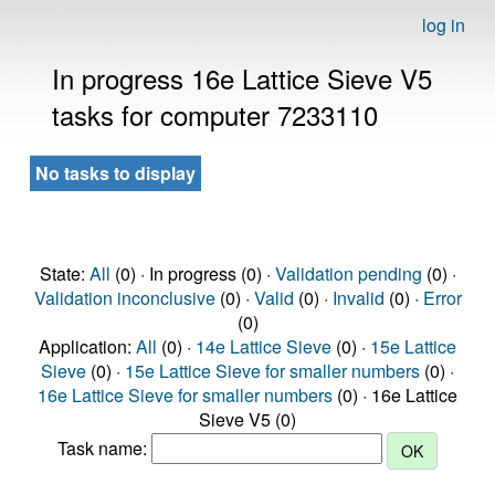
log in
In progress 16e Lattice Sieve V5
tasks for computer 7233110
No tasks to display
State:
All
(0) · In progress (0) ·
Validation pending
(0) ·
Validation inconclusive
(0) ·
Valid
(0) ·
Invalid
(0) ·
Error
(0)
Application:
All
(0) ·
14e Lattice Sieve
(0) ·
15e Lattice
Sieve
(0) ·
15e Lattice Sieve for smaller numbers
(0) ·
16e Lattice Sieve for smaller numbers
(0) · 16e Lattice
Sieve V5 (0)
Task name: