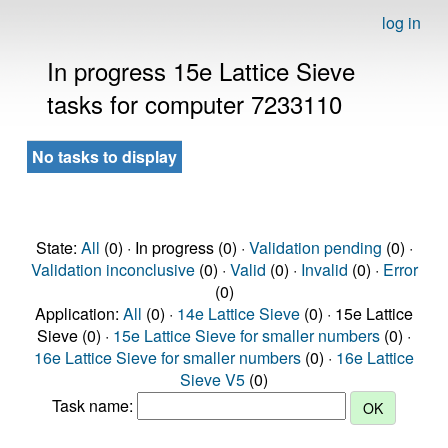
log in
In progress 15e Lattice Sieve
tasks for computer 7233110
No tasks to display
State:
All
(0) · In progress (0) ·
Validation pending
(0) ·
Validation inconclusive
(0) ·
Valid
(0) ·
Invalid
(0) ·
Error
(0)
Application:
All
(0) ·
14e Lattice Sieve
(0) · 15e Lattice
Sieve (0) ·
15e Lattice Sieve for smaller numbers
(0) ·
16e Lattice Sieve for smaller numbers
(0) ·
16e Lattice
Sieve V5
(0)
Task name: