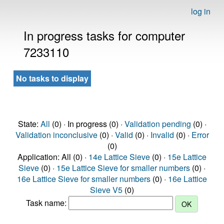
log in
In progress tasks for computer
7233110
No tasks to display
State:
All
(0) · In progress (0) ·
Validation pending
(0) ·
Validation inconclusive
(0) ·
Valid
(0) ·
Invalid
(0) ·
Error
(0)
Application: All (0) ·
14e Lattice Sieve
(0) ·
15e Lattice
Sieve
(0) ·
15e Lattice Sieve for smaller numbers
(0) ·
16e Lattice Sieve for smaller numbers
(0) ·
16e Lattice
Sieve V5
(0)
Task name: