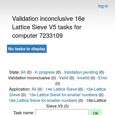
log in
Validation inconclusive 16e
Lattice Sieve V5 tasks for
computer 7233109
No tasks to display
State:
All
(0) ·
In progress
(0) ·
Validation pending
(0) ·
Validation inconclusive (0) ·
Valid
(0) ·
Invalid
(0) ·
Error
(0)
Application:
All
(0) ·
14e Lattice Sieve
(0) ·
15e Lattice
Sieve
(0) ·
15e Lattice Sieve for smaller numbers
(0) ·
16e Lattice Sieve for smaller numbers
(0) · 16e Lattice
Sieve V5 (0)
Task name: