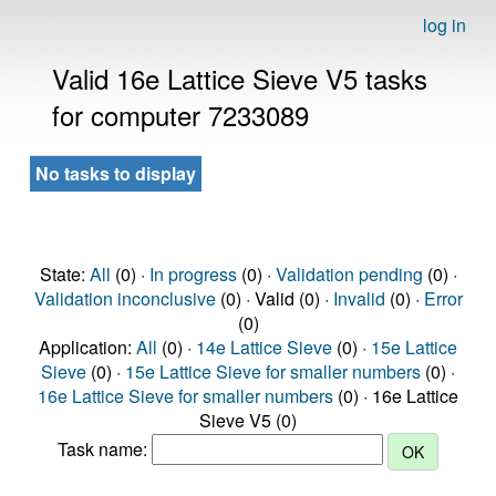
log in
Valid 16e Lattice Sieve V5 tasks
for computer 7233089
No tasks to display
State:
All
(0) ·
In progress
(0) ·
Validation pending
(0) ·
Validation inconclusive
(0) · Valid (0) ·
Invalid
(0) ·
Error
(0)
Application:
All
(0) ·
14e Lattice Sieve
(0) ·
15e Lattice
Sieve
(0) ·
15e Lattice Sieve for smaller numbers
(0) ·
16e Lattice Sieve for smaller numbers
(0) · 16e Lattice
Sieve V5 (0)
Task name: