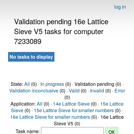
log in
Validation pending 16e Lattice
Sieve V5 tasks for computer
7233089
No tasks to display
State:
All
(0) ·
In progress
(0) · Validation pending (0) ·
Validation inconclusive
(0) ·
Valid
(0) ·
Invalid
(0) ·
Error
(0)
Application:
All
(0) ·
14e Lattice Sieve
(0) ·
15e Lattice
Sieve
(0) ·
15e Lattice Sieve for smaller numbers
(0) ·
16e Lattice Sieve for smaller numbers
(0) · 16e Lattice
Sieve V5 (0)
Task name: