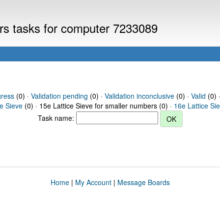
ers tasks for computer 7233089
gress
(0) ·
Validation pending
(0) ·
Validation inconclusive
(0) ·
Valid
(0) 
ce Sieve
(0) · 15e Lattice Sieve for smaller numbers (0) ·
16e Lattice Si
Task name:
Home
|
My Account
|
Message Boards