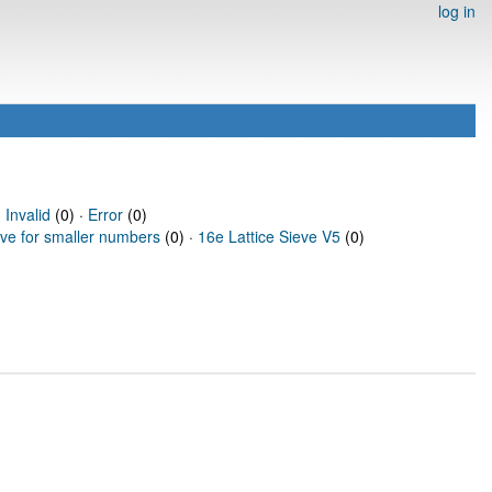
log in
·
Invalid
(0) ·
Error
(0)
eve for smaller numbers
(0) ·
16e Lattice Sieve V5
(0)