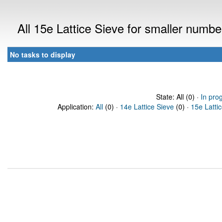
All 15e Lattice Sieve for smaller numb
No tasks to display
State: All (0) ·
In pro
Application:
All
(0) ·
14e Lattice Sieve
(0) ·
15e Latti