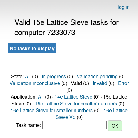
log in
Valid 15e Lattice Sieve tasks for
computer 7233073
No tasks to display
State:
All
(0) ·
In progress
(0) ·
Validation pending
(0) ·
Validation inconclusive
(0) · Valid (0) ·
Invalid
(0) ·
Error
(0)
Application:
All
(0) ·
14e Lattice Sieve
(0) · 15e Lattice
Sieve (0) ·
15e Lattice Sieve for smaller numbers
(0) ·
16e Lattice Sieve for smaller numbers
(0) ·
16e Lattice
Sieve V5
(0)
Task name: