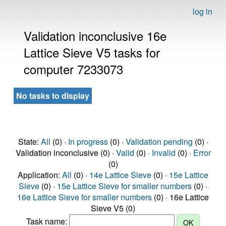
log in
Validation inconclusive 16e
Lattice Sieve V5 tasks for
computer 7233073
No tasks to display
State:
All
(0) ·
In progress
(0) ·
Validation pending
(0) ·
Validation inconclusive (0) ·
Valid
(0) ·
Invalid
(0) ·
Error
(0)
Application:
All
(0) ·
14e Lattice Sieve
(0) ·
15e Lattice
Sieve
(0) ·
15e Lattice Sieve for smaller numbers
(0) ·
16e Lattice Sieve for smaller numbers
(0) · 16e Lattice
Sieve V5 (0)
Task name: