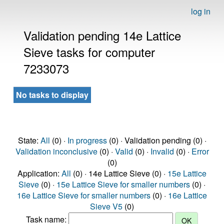
log in
Validation pending 14e Lattice
Sieve tasks for computer
7233073
No tasks to display
State:
All
(0) ·
In progress
(0) · Validation pending (0) ·
Validation inconclusive
(0) ·
Valid
(0) ·
Invalid
(0) ·
Error
(0)
Application:
All
(0) · 14e Lattice Sieve (0) ·
15e Lattice
Sieve
(0) ·
15e Lattice Sieve for smaller numbers
(0) ·
16e Lattice Sieve for smaller numbers
(0) ·
16e Lattice
Sieve V5
(0)
Task name: