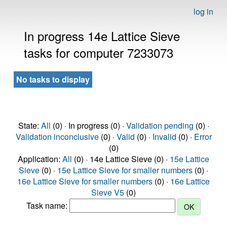
log in
In progress 14e Lattice Sieve
tasks for computer 7233073
No tasks to display
State:
All
(0) · In progress (0) ·
Validation pending
(0) ·
Validation inconclusive
(0) ·
Valid
(0) ·
Invalid
(0) ·
Error
(0)
Application:
All
(0) · 14e Lattice Sieve (0) ·
15e Lattice
Sieve
(0) ·
15e Lattice Sieve for smaller numbers
(0) ·
16e Lattice Sieve for smaller numbers
(0) ·
16e Lattice
Sieve V5
(0)
Task name: