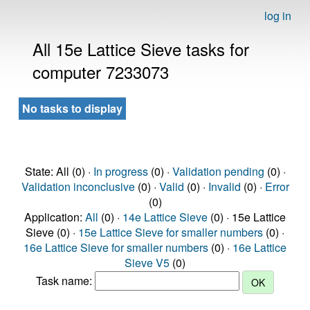
log in
All 15e Lattice Sieve tasks for
computer 7233073
No tasks to display
State: All (0) ·
In progress
(0) ·
Validation pending
(0) ·
Validation inconclusive
(0) ·
Valid
(0) ·
Invalid
(0) ·
Error
(0)
Application:
All
(0) ·
14e Lattice Sieve
(0) · 15e Lattice
Sieve (0) ·
15e Lattice Sieve for smaller numbers
(0) ·
16e Lattice Sieve for smaller numbers
(0) ·
16e Lattice
Sieve V5
(0)
Task name: