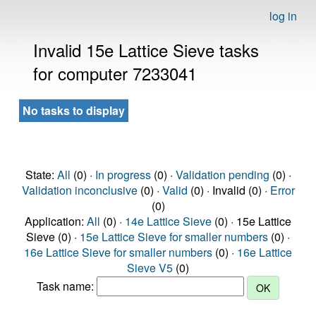
log in
Invalid 15e Lattice Sieve tasks
for computer 7233041
No tasks to display
State:
All
(0) ·
In progress
(0) ·
Validation pending
(0) ·
Validation inconclusive
(0) ·
Valid
(0) · Invalid (0) ·
Error
(0)
Application:
All
(0) ·
14e Lattice Sieve
(0) · 15e Lattice
Sieve (0) ·
15e Lattice Sieve for smaller numbers
(0) ·
16e Lattice Sieve for smaller numbers
(0) ·
16e Lattice
Sieve V5
(0)
Task name: