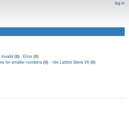
log in
·
Invalid
(0) ·
Error
(0)
eve for smaller numbers
(0) ·
16e Lattice Sieve V5
(0)