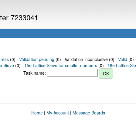
uter 7233041
gress
(0) ·
Validation pending
(0) · Validation inconclusive (0) ·
Valid
(0) 
ce Sieve
(0) ·
15e Lattice Sieve for smaller numbers
(0) ·
16e Lattice Si
Task name:
Home
|
My Account
|
Message Boards