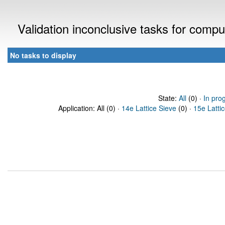
Validation inconclusive tasks for comp
No tasks to display
State:
All
(0) ·
In pro
Application: All (0) ·
14e Lattice Sieve
(0) ·
15e Latti