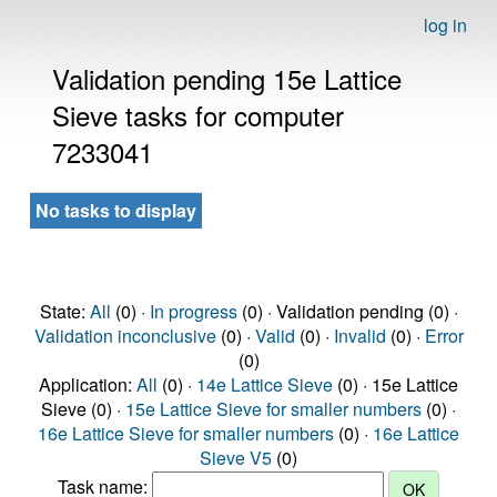
log in
Validation pending 15e Lattice
Sieve tasks for computer
7233041
No tasks to display
State:
All
(0) ·
In progress
(0) · Validation pending (0) ·
Validation inconclusive
(0) ·
Valid
(0) ·
Invalid
(0) ·
Error
(0)
Application:
All
(0) ·
14e Lattice Sieve
(0) · 15e Lattice
Sieve (0) ·
15e Lattice Sieve for smaller numbers
(0) ·
16e Lattice Sieve for smaller numbers
(0) ·
16e Lattice
Sieve V5
(0)
Task name: