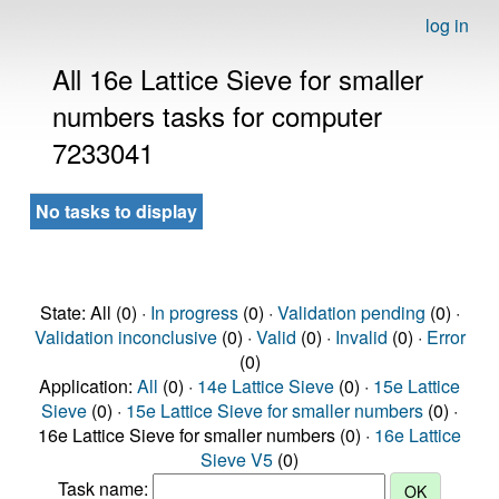
log in
All 16e Lattice Sieve for smaller
numbers tasks for computer
7233041
No tasks to display
State: All (0) ·
In progress
(0) ·
Validation pending
(0) ·
Validation inconclusive
(0) ·
Valid
(0) ·
Invalid
(0) ·
Error
(0)
Application:
All
(0) ·
14e Lattice Sieve
(0) ·
15e Lattice
Sieve
(0) ·
15e Lattice Sieve for smaller numbers
(0) ·
16e Lattice Sieve for smaller numbers (0) ·
16e Lattice
Sieve V5
(0)
Task name: