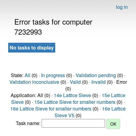
log in
Error tasks for computer
7232993
No tasks to display
State:
All
(0) ·
In progress
(0) ·
Validation pending
(0) ·
Validation inconclusive
(0) ·
Valid
(0) ·
Invalid
(0) · Error
(0)
Application: All (0) ·
14e Lattice Sieve
(0) ·
15e Lattice
Sieve
(0) ·
15e Lattice Sieve for smaller numbers
(0) ·
16e Lattice Sieve for smaller numbers
(0) ·
16e Lattice
Sieve V5
(0)
Task name: