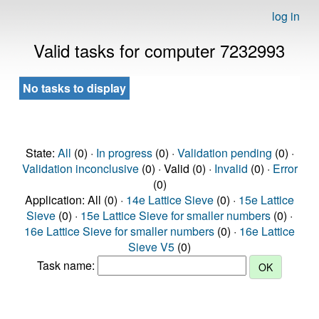
log in
Valid tasks for computer 7232993
No tasks to display
State:
All
(0) ·
In progress
(0) ·
Validation pending
(0) ·
Validation inconclusive
(0) · Valid (0) ·
Invalid
(0) ·
Error
(0)
Application: All (0) ·
14e Lattice Sieve
(0) ·
15e Lattice
Sieve
(0) ·
15e Lattice Sieve for smaller numbers
(0) ·
16e Lattice Sieve for smaller numbers
(0) ·
16e Lattice
Sieve V5
(0)
Task name: